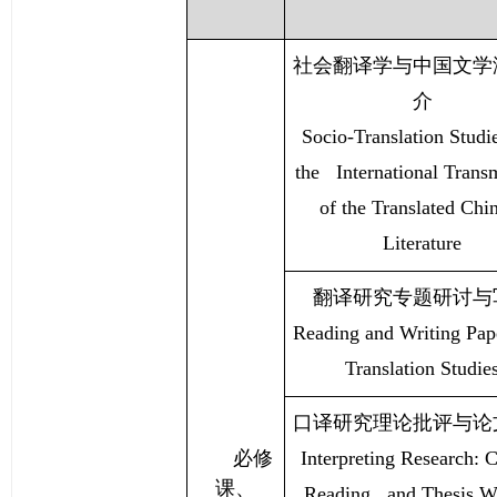
社会翻译学与中国文学
介
Socio-Translation Studi
the International Trans
of the Translated Chi
Literature
翻译研究专题研讨与
Reading and Writing Pa
Translation Studie
口译研究理论批评与论
必修
Interpreting Research: Cr
课、
Reading and Thesis Wr