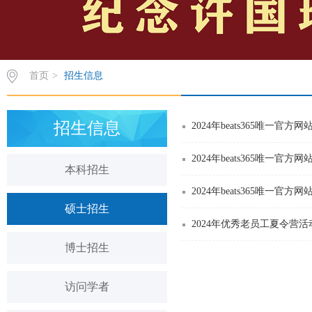
首页
>
招生信息
招生信息
2024年beats365唯一官
2024年beats365唯
本科招生
2024年beats365唯一官
硕士招生
2024年优秀老员工夏令营活
博士招生
访问学者