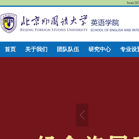
beat
首页
关于我们
团队队伍
研究中心
专业设