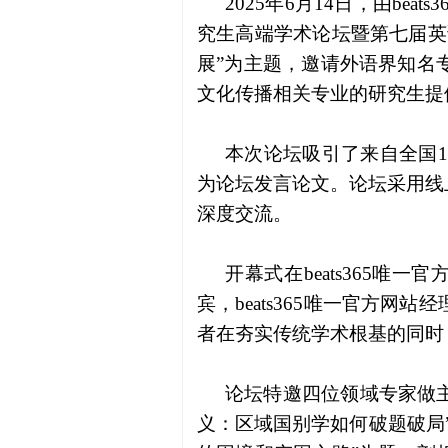
2025
年
6
月
14
日，由beat
究生高端学术论坛暨第七届英
展
”
为主题，邀请外语界知名
文化传播相关专业的研究生提
本次论坛吸引了来自全国
1
为论坛发言论文。论坛采用线
深度交流。
开幕式在beats365唯
宾，beats365唯一官方
者在夯实传统学术根基的同时
论坛特邀四位领域专家做主
义：区域国别学如何破题破局