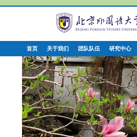
首页
关于我们
团队队伍
研究中心