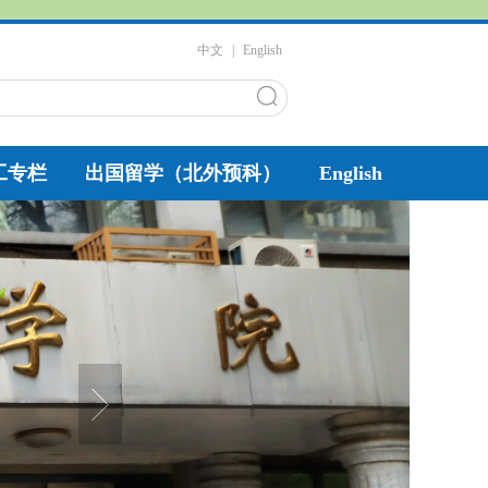
中文
|
English
工专栏
出国留学（北外预科）
English