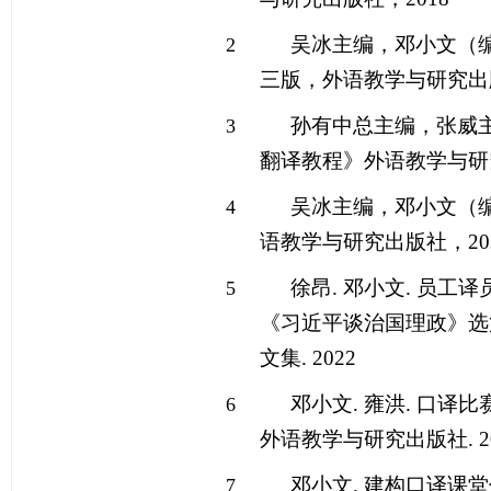
吴冰主编，邓小文（
2
三版，外语教学与研究出
孙有中总主编，张威
3
翻译教程》外语教学与研
吴冰主编，邓小文（
4
语教学与研究出版社，
20
徐昂
.
邓小文
.
员工译
5
《习近平谈治国理政》选
文集
. 2022
邓小文
.
雍洪
.
口译比
6
外语教学与研究出版社
. 
邓小文
.
建构口译课堂
7